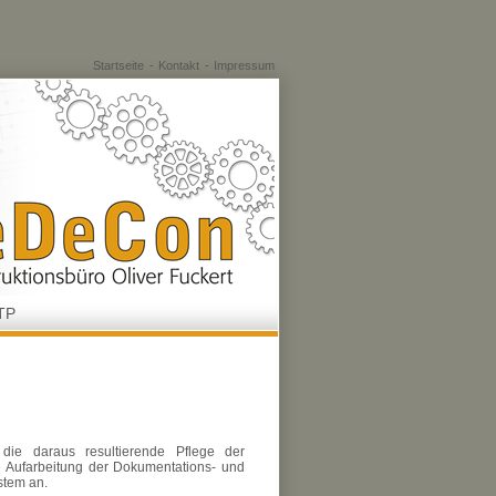
Startseite
Kontakt
Impressum
TP
ie daraus resultierende Pflege der
e Aufarbeitung der Dokumentations- und
stem an.