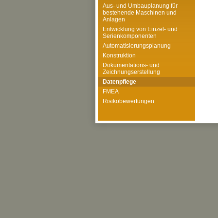
Aus- und Umbauplanung für
bestehende Maschinen und
Anlagen
Entwicklung von Einzel- und
Serienkomponenten
Automatisierungsplanung
Konstruktion
Dokumentations- und
Zeichnungserstellung
Datenpflege
FMEA
Risikobewertungen