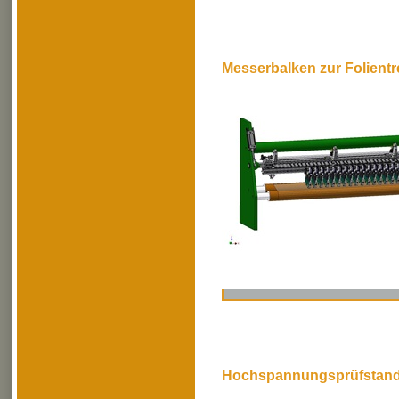
Messerbalken zur Folient
Hochspannungsprüfstan