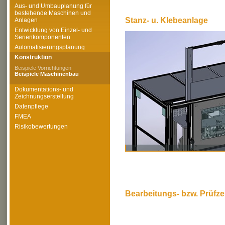
Aus- und Umbauplanung für
bestehende Maschinen und
Stanz- u. Klebeanlage
Anlagen
Entwicklung von Einzel- und
Serienkomponenten
Automatisierungsplanung
Konstruktion
Beispiele Vorrichtungen
Beispiele Maschinenbau
Dokumentations- und
Zeichnungserstellung
Datenpflege
FMEA
Risikobewertungen
Bearbeitungs- bzw. Prüfze